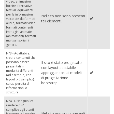
video, animazioni:
fornire alternative
testuali equivalenti
per le informazioni
Nel sito non sono presenti
veicolate da formati
tali elementi.
audio, formati video,
formati contenenti
immagini animate
(animazioni), formati
multisensoriali in
genere.
N°3 - Adattabile:
creare contenuti che
possano essere
Il sito è stato progettato
presentati in
con layout adattabile
modalità differenti
appoggiandosi ai modelli
(ad esempio, con
di progettazione
layout più semplici),
bootstrap
senza perdita di
informazioni o
struttura.
N°4 - Distinguibile:
rendere piu'
semplice agli utenti
Nel sito non sono presenti
la visione e l'ascolto